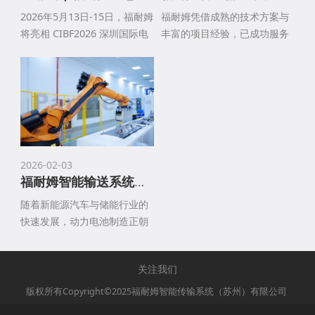
2026年5月13日-15日，福耐姆
福耐姆凭借成熟的技术方案与
将亮相 CIBF2026 深圳国际电
丰富的项目经验，已成功服务
池技术展览会！现场展出新能
于多家国内外知名车企，包括
源电池制造输送设备及定制化
比亚迪、小鹏、吉利等新能源
产品输送集成整体解决方案。
头部企业，以及传统车企相关
诚邀新老客户、行业伙伴莅临
产线。无论是新建智能装配产
展位（深圳国际会展中心14号
线，还是存量产线升级改造，
馆14T157）交流洽谈，携手探
均能交付可靠、高效、智能的
索电池行业智能制造新趋势。
传输解决方案，助力客户打造
2026-02-03
具备核心竞争力的现代化汽车
福耐姆智能输送系统：助力锂电工厂高效升级
零部件装配工厂，赋能汽车工
业高质量发展。
随着新能源汽车与储能行业的
快速发展，动力电池制造正朝
着高自动化、高柔性、智能
化、集成化的方向全面迈进。
关注我们
传统输送设备已难以匹配生产
需求，而模块化输送系统凭借
版权所有Copyright©2025福耐姆智能传输系统（苏州）有限公司
其灵活适配、智能协同、稳定